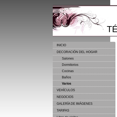
T
INICIO
DECORACIÓN DEL HOGAR
Salones
Dormitorios
Cocinas
Baños
Varios
VEHÍCULOS
NEGOCIOS
GALERÍA DE IMÁGENES
TARIFAS